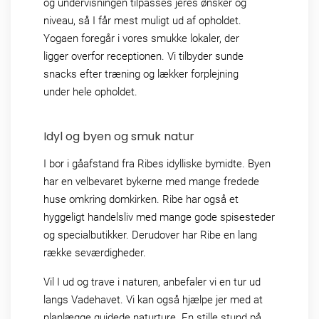
og undervisningen tilpasses jeres ønsker og
niveau, så I får mest muligt ud af opholdet.
Yogaen foregår i vores smukke lokaler, der
ligger overfor receptionen. Vi tilbyder sunde
snacks efter træning og lækker forplejning
under hele opholdet.
Idyl og byen og smuk natur
I bor i gåafstand fra Ribes idylliske bymidte. Byen
har en velbevaret bykerne med mange fredede
huse omkring domkirken. Ribe har også et
hyggeligt handelsliv med mange gode spisesteder
og specialbutikker. Derudover har Ribe en lang
række seværdigheder.
Vil I ud og trave i naturen, anbefaler vi en tur ud
langs Vadehavet. Vi kan også hjælpe jer med at
planlægge guidede naturture. En stille stund på