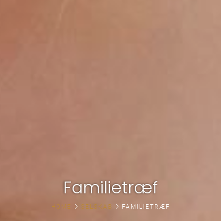
Familietræf
HOME
SELSKAB
FAMILIETRÆF