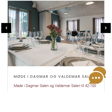
MØDE I DAGMAR OG VALDEMAR SALEN
STATSAFTALE
Møde i Dagmar Salen og Valdemar Salen til 42-100
Vi er med i SKI aftalen og tilbyder overnatnings til
pers. ...
statsaftalens priser. ...