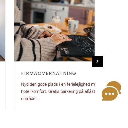
FIRMAOVERNATNING
MØDE I 
Nyd den gode plads i en ferielejlighed med
Mødelokale t
hotel komfort. Gratis parkering på aflåst P-
område. ...