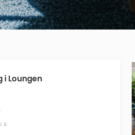
 i Loungen
.
. 8.