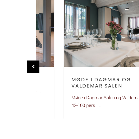
ORET
MØDE I DAGMAR OG
VALDEMAR SALEN
yferie ...
Møde i Dagmar Salen og Valdemar Salen til
42-100 pers. ...