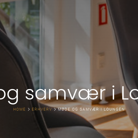
og samvær i L
HOME
ERHVERV
MØDE OG SAMVÆR I LOUNGEN