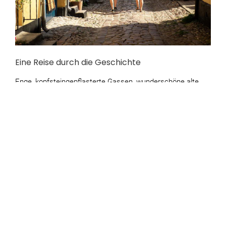
Eine Reise durch die Geschichte
Enge, kopfsteingepflasterte Gassen, wunderschöne alte
Häuser und historische Erinnerungen – es ist etwas ganz
Besonderes, durch das mittelalterliche Viertel zu
schlendern.
Genießen Sie einen Spaziergang durch die Stadt. Wenn Sie
auf eigene Faust unterwegs sind, empfehlen wir unseren
geführten Stadtrundgang – diesen können Sie an der
Rezeption erhalten.
Alternativ können Sie auch an einer der geführten Touren
teilnehmen.